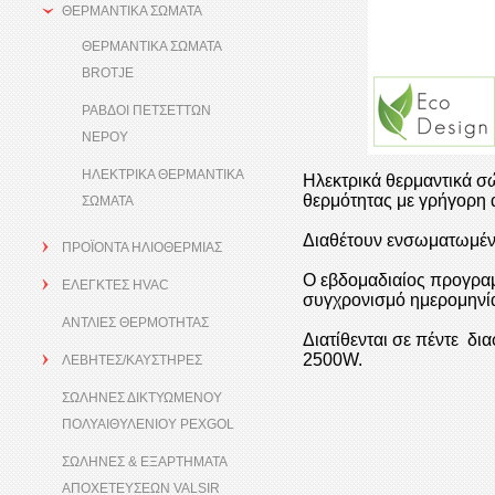
ΘΕΡΜΑΝΤΙΚΑ ΣΩΜΑΤΑ
ΘΕΡΜΑΝΤΙΚΑ ΣΩΜΑΤΑ
BROTJE
ΡΑΒΔΟΙ ΠΕΤΣΕΤΤΩΝ
ΝΕΡΟΥ
ΗΛΕΚΤΡΙΚΑ ΘΕΡΜΑΝΤΙΚΑ
Ηλεκτρικά θερμαντικά σ
θερμότητας με γρήγορη
ΣΩΜΑΤΑ
Διαθέτουν ενσωματωμέν
ΠΡΟΪΟΝΤΑ ΗΛΙΟΘΕΡΜΙΑΣ
Ο εβδομαδιαίος προγραμ
ΕΛΕΓΚΤΕΣ HVAC
συγχρονισμό ημερομηνία
ΑΝΤΛΙΕΣ ΘΕΡΜΟΤΗΤΑΣ
Διατίθενται σε πέντε δ
2500W.
ΛΕΒΗΤΕΣ/ΚΑΥΣΤΗΡΕΣ
ΣΩΛΗΝΕΣ ΔΙΚΤΥΩΜΕΝΟΥ
ΠΟΛΥΑΙΘΥΛΕΝΙΟΥ PEXGOL
ΣΩΛΗΝΕΣ & ΕΞΑΡΤΗΜΑΤΑ
ΑΠΟΧΕΤΕΥΣΕΩΝ VALSIR