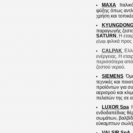
MAXA
Ιταλι
ψύξης όπως αντλί
χρήση και τοπικές
KYUNGDON
παραγωγής ζεστού
SATURN
Η
εται
.
φιλικά προς
είναι
CALPAK
Ελλη
ενέργειας. Η εται
περισσότερα από 
ζεστού νερού.
SIEMENS
Όμι
τεχνικές και ποι
προϊόντων για σ
αερισμού και κλι
πελατών της σε α
LUXOR
Spa
ενδοδαπέδιας θέ
σωμάτων, βαλβίδ
εύκαμπτων σωλή
VALSIR SpA,