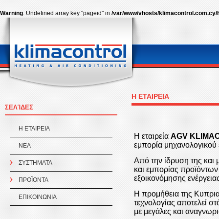
Warning
: Undefined array key "pageid" in
/var/www/vhosts/klimacontrol.com.cy/
Η ΕΤΑΙΡEΙΑ
ΣΕΛΊΔΕΣ
Η ΕΤΑΙΡEΙΑ
Η εταιρεία
AGV KLIMA
εμπορία μηχανολογικού 
ΝΕΑ
Από την ίδρυση της και
ΣΥΣΤΗΜΑΤΑ
και εμπορίας προϊόντων
εξοικονόμησης ενέργειας
ΠΡΟÏΟΝΤΑ
Η προμήθεια της Κυπρια
ΕΠΙΚΟΙΝΩΝΙΑ
τεχνολογίας αποτελεί στ
με μεγάλες και αναγνωρισ