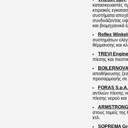
κατασκευαστές 
κτιριακές εγκατα
συστήματα αποχέτ
συνδυάζοντας υψηλ
και βιομηχανικά έ
Reflex Wink
συστημάτων ελέγ
θέρμανσης και κλ
TREVI Engineer
πίεσης και πιεστ
BOILERNOVA
αποθήκευσης ζεστ
προσαρμογής σε 
FORAS S.p.A
αντλιών πίεσης 
πίεσης νερού κα
ARMSTRON
στους τομείς της
κτλ.
SOPREMA Gr