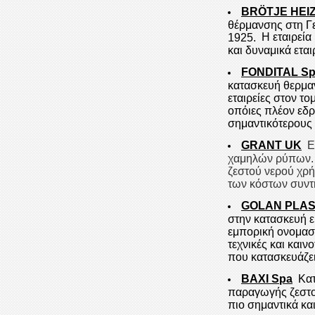
BR
Ö
TJ
Ε
HEI
θέρμανσης στη Γε
Η εταιρεία
1925.
και δυναμικά ετα
FONDITAL S
κατασκευή θερμαν
εταιρείες στον τ
οπόιες πλέον εδρ
σημαντικότερους 
GRANT UK
Ε
χαμηλών ρύπων. 
ζεστού νερού χρή
των κόστων συντ
GOLAN
PLAS
στην κατασκευή 
εμπορική ονομα
τεχνικές και και
που κατασκευάζ
BAXI Spa
Κα
παραγωγής ζεστο
πιο σημαντικά κα