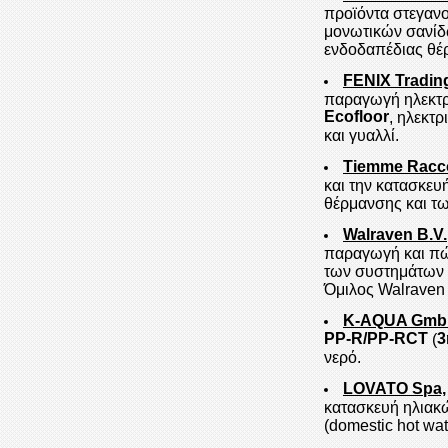
προϊόντα στεγανο
μονωτικών σανίδ
ενδοδαπέδιας θ
FENIX Trading 
παραγωγή ηλεκτρ
Ecofloor
, ηλεκτ
και γυαλλί.
Tiemme Racco
και την κατασκευ
θέρμανσης και τ
Walraven B.V.
παραγωγή και πώ
των συστημάτων 
Όμιλος Walraven 
K-AQUA Gm
PP-R/PP-RCT
3
(
νερό.
LOVATO Spa,
κατασκευή ηλιακ
(domestic hot wat