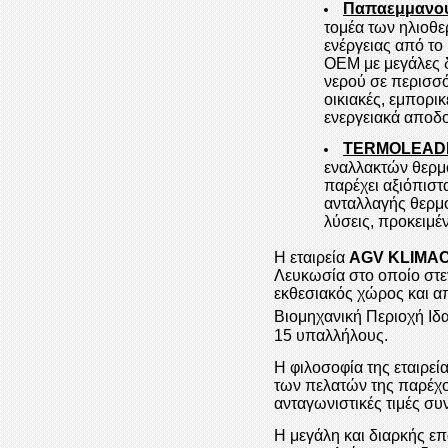
Παπαεμμανουή
τομέα των ηλιοθε
ενέργειας από τ
OEM με μεγάλες δ
νερού σε περισσό
οικιακές, εμπορι
ενεργειακά αποδο
TERMOLEADE
εναλλακτών θερμό
παρέχει αξιόπιστ
ανταλλαγής θερμό
λύσεις, προκειμέ
Η εταιρεία
AGV KLIMA
Λευκωσία στο οποίο στεγ
εκθεσιακός χώρος και α
Βιομηχανική Περιοχή Ιδ
15 υπαλλήλους.
Η φιλοσοφία της εταιρεί
των πελατών της παρέχο
ανταγωνιστικές τιμές σ
Η μεγάλη και διαρκής ε